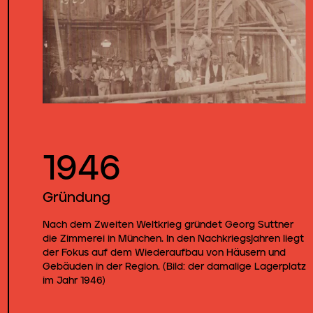
1946
Gründung
Nach dem Zweiten Weltkrieg gründet Georg Suttner
die Zimmerei in München. In den Nachkriegsjahren liegt
der Fokus auf dem Wiederaufbau von Häusern und
Gebäuden in der Region. (Bild: der damalige Lagerplatz
im Jahr 1946)