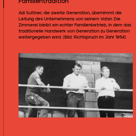
Familientradition
Adi Suttner, die zweite Generation, übernimmt die
Leitung des Unternehmens von seinem Vater. Die
Zimmerei bleibt ein echter Familienbetrieb, in dem das
traditionelle Handwerk von Generation zu Generation
weitergegeben wird. (Bild: Richtspruch im Jahr 1954)